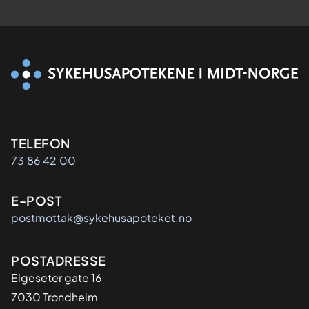
Kontaktinformasjon
TELEFON
73 86 42 00
E-POST
postmottak@sykehusapoteket.no
Adresse
POSTADRESSE
Elgeseter gate 16
7030 Trondheim