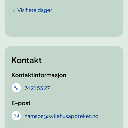
Vis flere dager
Kontakt
Kontaktinformasjon
74 21 55 27
E-post
namsos
@sykehusapoteket
.no