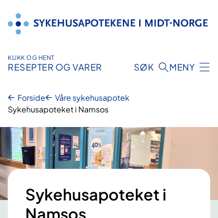
Hopp
til
innhold
KLIKK OG HENT
RESEPTER OG VARER
SØK
MENY
Forside
Våre sykehusapotek
Sykehusapoteket i Namsos
Sykehusapoteket i
Namsos