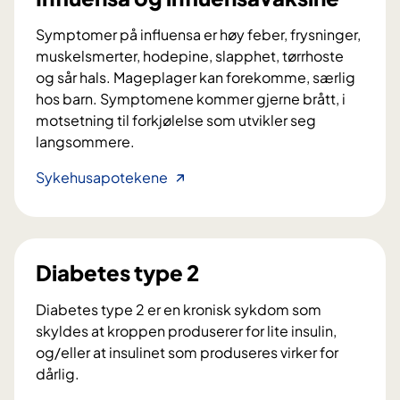
n
e
Symptomer på influensa er høy feber, frysninger,
muskelsmerter, hodepine, slapphet, tørrhoste
og sår hals. Mageplager kan forekomme, særlig
hos barn. Symptomene kommer gjerne brått, i
motsetning til forkjølelse som utvikler seg
langsommere.
I
Sykehusapotekene
n
f
l
u
Diabetes type 2
e
n
Diabetes type 2 er en kronisk sykdom som
s
skyldes at kroppen produserer for lite insulin,
a
og/eller at insulinet som produseres virker for
o
dårlig.
g