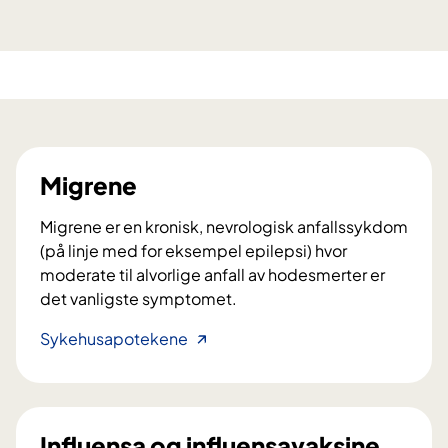
Migrene
Migrene er en kronisk, nevrologisk anfallssykdom
(på linje med for eksempel epilepsi) hvor
moderate til alvorlige anfall av hodesmerter er
det vanligste symptomet.
M
Sykehusapotekene
i
g
r
e
Influensa og influensavaksine