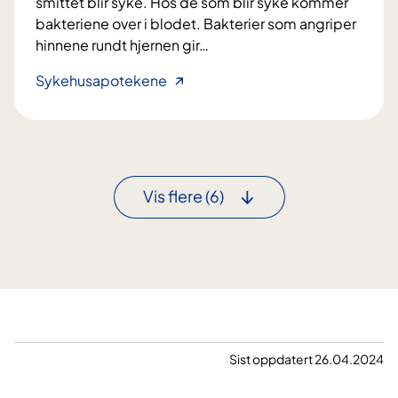
smittet blir syke. Hos de som blir syke kommer
bakteriene over i blodet. Bakterier som angriper
hinnene rundt hjernen gir
…
S
Sykehusapotekene
m
i
t
t
s
Vis flere
(6)
o
m
h
j
e
r
n
e
Sist oppdatert 26.04.2024
h