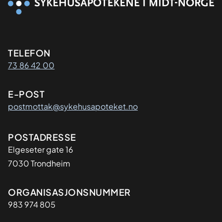
Kontaktinformasjon
TELEFON
73 86 42 00
E-POST
postmottak@sykehusapoteket.no
Adresse
POSTADRESSE
Elgeseter gate 16
7030 Trondheim
Organisasjon
ORGANISASJONSNUMMER
983 974 805