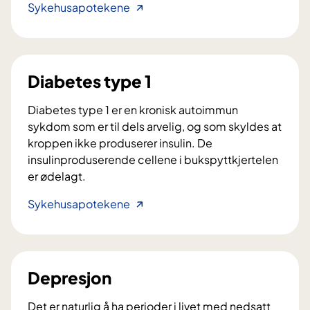
D
Sykehusapotekene
i
i
n
a
f
b
l
e
u
Diabetes type 1
t
e
e
n
Diabetes type 1 er en kronisk autoimmun
s
s
sykdom som er til dels arvelig, og som skyldes at
t
a
kroppen ikke produserer insulin. De
y
v
insulinproduserende cellene i bukspyttkjertelen
p
a
er ødelagt.
e
k
D
Sykehusapotekene
2
s
i
i
a
n
b
e
e
Depresjon
t
e
Det er naturlig å ha perioder i livet med nedsatt