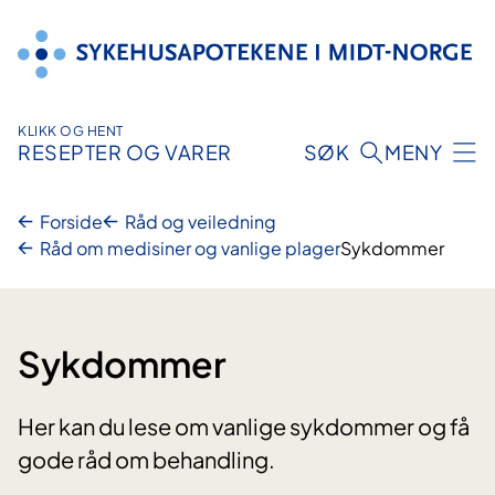
Hopp
til
innhold
KLIKK OG HENT
RESEPTER OG VARER
SØK
MENY
Forside
Råd og veiledning
Råd om medisiner og vanlige plager
Sykdommer
Sykdommer
Her kan du lese om vanlige sykdommer og få
gode råd om behandling.