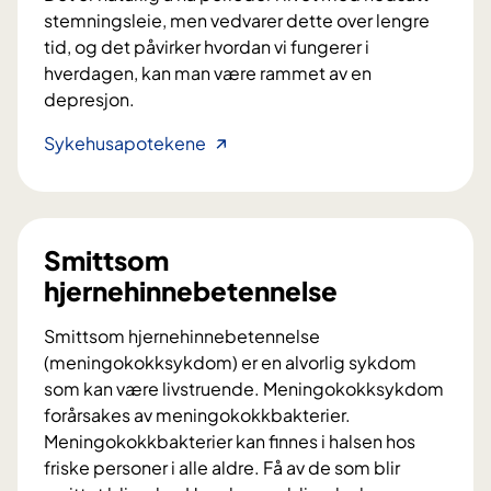
s
stemningsleie, men vedvarer dette over lengre
t
tid, og det påvirker hvordan vi fungerer i
y
hverdagen, kan man være rammet av en
p
depresjon.
e
D
Sykehusapotekene
1
e
p
r
e
Smittsom
s
hjernehinnebetennelse
j
o
Smittsom hjernehinnebetennelse
n
(meningokokksykdom) er en alvorlig sykdom
som kan være livstruende. Meningokokksykdom
forårsakes av meningokokkbakterier.
Meningokokkbakterier kan finnes i halsen hos
friske personer i alle aldre. Få av de som blir