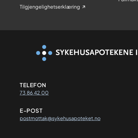
Tilgjengelighetserklæring
Kontaktinformasjon
TELEFON
73 86 42 00
E-POST
postmottak@sykehusapoteket.no