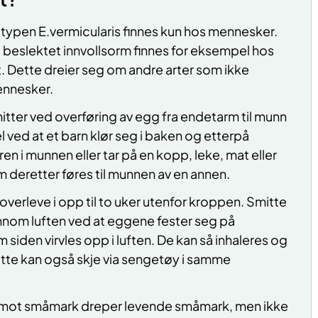
ypen E.vermicularis finnes kun hos mennesker.
beslektet innvollsorm finnes for eksempel hos
. Dette dreier seg om andre arter som ikke
mennesker.
ter ved overføring av egg fra endetarm til munn
 ved at et barn klør seg i baken og etterpå
ren i munnen eller tar på en kopp, leke, mat eller
 deretter føres til munnen av en annen.
verleve i opp til to uker utenfor kroppen. Smitte
nnom luften ved at eggene fester seg på
 siden virvles opp i luften. De kan så inhaleres og
tte kan også skje via sengetøy i samme
mot småmark dreper levende småmark, men ikke