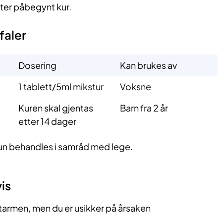
ter påbegynt kur.
faler
Dosering
Kan brukes av
1 tablett/5ml mikstur
Voksne
Kuren skal gjentas
Barn fra 2 år
etter 14 dager
kun behandles i samråd med lege.
is
tarmen, men du er usikker på årsaken