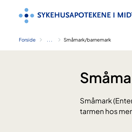
Hopp
til
innhold
Forside
..
.
Småmark/barnemark
Småmar
Småmark (Entero
tarmen hos men