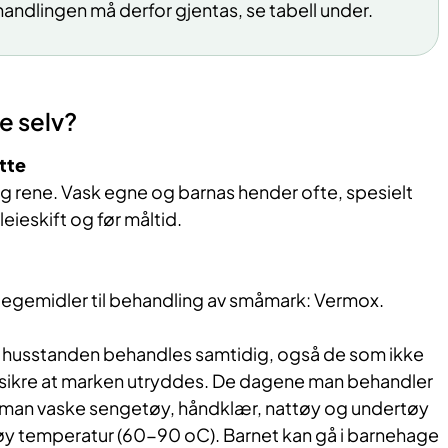
ndlingen må derfor gjentas, se tabell under.
e selv?
tte
g rene. Vask egne og barnas hender ofte, spesielt
eieskift og før måltid.
 legemidler til behandling av småmark: Vermox.
e husstanden behandles samtidig, også de som ikke
 sikre at marken utryddes. De dagene man behandler
man vaske sengetøy, håndklær, nattøy og undertøy
 høy temperatur (60-90 oC). Barnet kan gå i barnehage