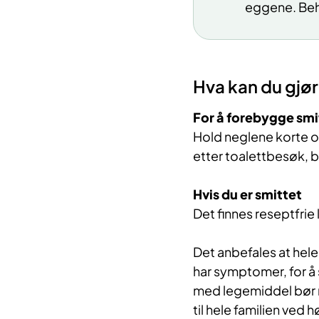
eggene. Beha
Hva kan du gjør
For å forebygge smi
Hold neglene korte o
etter toalettbesøk, bl
Hvis du er smittet
Det finnes reseptfrie
Det anbefales at hel
har symptomer, for å
med legemiddel bør 
til hele familien ved