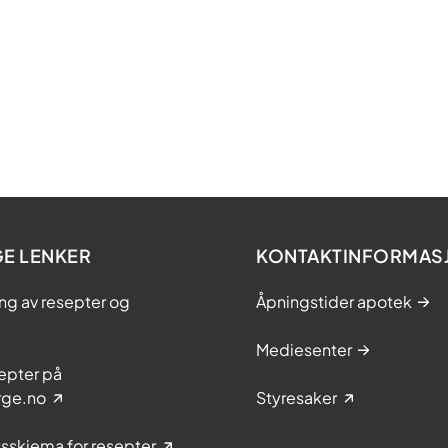
GE LENKER
KONTAKTINFORMAS
ing av resepter og
Åpningstider apotek
Mediesenter
epter på
rge.no
Styresaker
sskjema for resepter