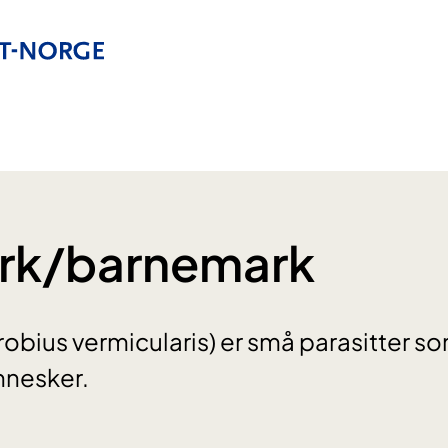
k/barnemark
bius vermicularis) er små parasitter som
nesker.