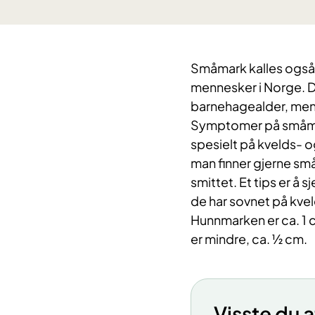
Småmark kalles også 
mennesker i Norge. D
barnehagealder, men
Symptomer på småmar
spesielt på kvelds- 
man finner gjerne små
smittet. Et tips er å
de har sovnet på kvel
Hunnmarken er ca. 1 c
er mindre, ca. ½ cm.
Visste du a