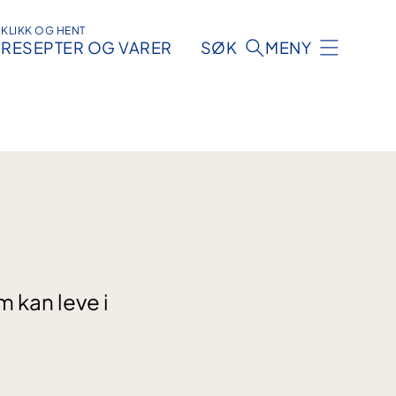
KLIKK OG HENT
RESEPTER OG VARER
SØK
MENY
 kan leve i