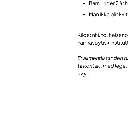
Barn under 2 år 
Man ikke blir kv
Kilde: nhi.no, helsen
Farmasøytisk institut
Er allmentilstanden d
ta kontakt med lege.
nøye.