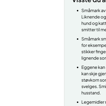
Småmark av t
Liknende og 
hund og katt
smitter til 
Småmark smit
for eksempel
stikker finge
lignende som
Eggene kan o
kan skje gje
støvkorn som
svelges. Smi
husstand.
Legemidler 