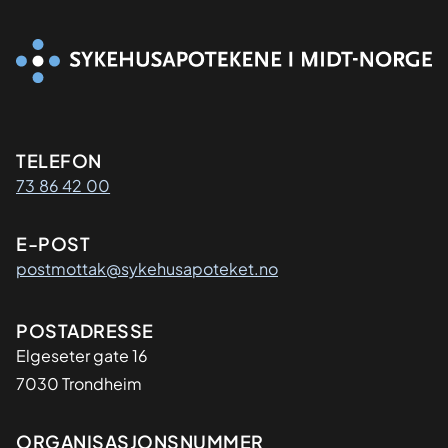
Kontaktinformasjon
TELEFON
73 86 42 00
E-POST
postmottak@sykehusapoteket.no
Adresse
POSTADRESSE
Elgeseter gate 16
7030 Trondheim
Organisasjon
ORGANISASJONSNUMMER