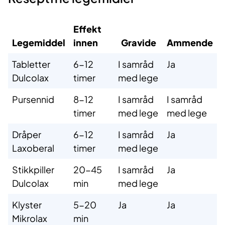
Effekt
Legemiddel
innen
Gravide
Ammende
Tabletter
6-12
I samråd
Ja
Dulcolax
timer
med lege
Pursennid
8-12
I samråd
I samråd
timer
med lege
med lege
Dråper
6-12
I samråd
Ja
Laxoberal
timer
med lege
Stikkpiller
20-45
I samråd
Ja
Dulcolax
min
med lege
Klyster
5-20
Ja
Ja
Mikrolax
min