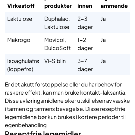
Virkestoff
produkter
innen
ammende
Laktulose
Duphalac,
2-3
Ja
Laktulose
dager
Makrogol
Movicol,
1-2
Ja
DulcoSoft
dager
Ispaghulafrø
Vi-Siblin
3-7
Ja
(loppefrø)
dager
Er det akutt forstoppelse eller du har behov for
raskere effekt, kan man bruke kontakt-laksantia.
Disse avføringsmidlene øker utskillelsen av væske
i tarmen og tarmens bevegelse. Disse reseptfrie
legemidlene bør kun brukes i kortere perioder til
egenbehandling
Reseptfrie legemidler