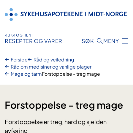
Hopp
til
innhold
KLIKK OG HENT
RESEPTER OG VARER
SØK
MENY
Forside
Råd og veiledning
Råd om medisiner og vanlige plager
Mage og tarm
Forstoppelse - treg mage
Forstoppelse - treg mage
Forstoppelse er treg, hard og sjelden
avføring