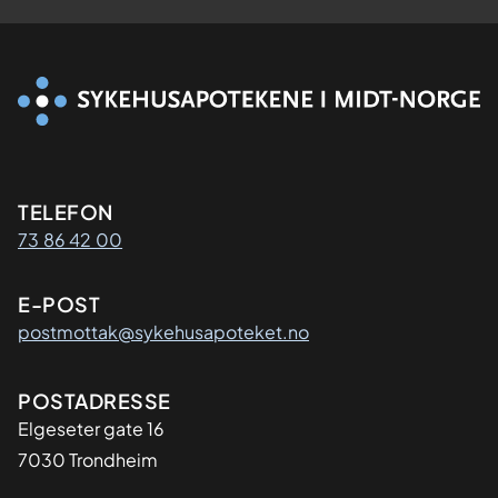
Kontaktinformasjon
TELEFON
73 86 42 00
E-POST
postmottak@sykehusapoteket.no
Adresse
POSTADRESSE
Elgeseter gate 16
7030 Trondheim