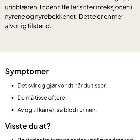
urinblæren. I noen tilfeller sitter infeksjonen i
nyrene og nyrebekkenet. Dette er en mer
alvorlig tilstand.
​Symptomer
Det svir og gjør vondt når du tisser.
Du må tisse oftere.
Av og til kan en se blod i urinen.
Visste du at?
Bakterier fra tarmen er den vanligste årsaken