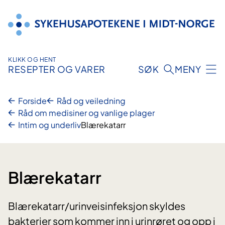
Hopp
til
innhold
KLIKK OG HENT
RESEPTER OG VARER
SØK
MENY
Forside
Råd og veiledning
Råd om medisiner og vanlige plager
Intim og underliv
Blærekatarr
Blærekatarr
Blærekatarr/urinveisinfeksjon skyldes
bakterier som kommer inn i urinrøret og opp i