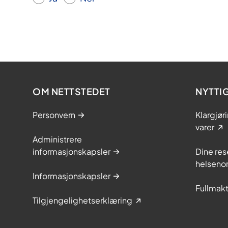
r
e
s
j
o
n
s
OM NETTSTEDET
NYTTI
s
t
Personvern
Klargjør
r
varer
ø
Administrere
m
informasjonskapsler
Dine res
p
helseno
e
Informasjonskapsler
r
Fullmakt
Tilgjengelighetserklæring