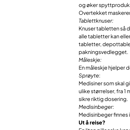
og øker spyttproduks
Overtekket maskerer
Tablettknuser:
Knuser tabletten så d
alle tabletter kan ell
tabletter, depottablet
pakningsvedlegget.
Måleskje:
En måleskje hjelper 
Sprøyte
:
Medisiner som skal gi
ulike størrelser, fra 1
sikre riktig dosering.
Medisinbeger:
Medisinbeger finnes i 
Ut å reise?