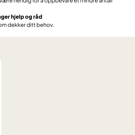
n være hendig for å oppbevare et mindre antall
nger hjelp og råd
 som dekker ditt behov.