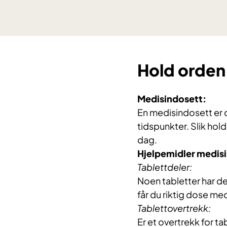
Hold orden
Medisindosett:
En medisindosett er d
tidspunkter. Slik hold
dag.
Hjelpemidler medisi
Tablettdeler:
Noen tabletter har de
får du riktig dose med
Tablettovertrekk:
Er et overtrekk for ta