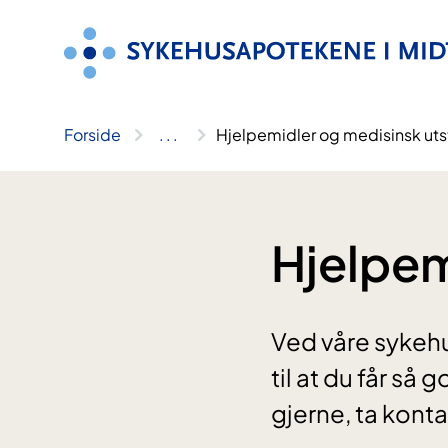
Hopp
til
innhold
Forside
..
.
Hjelpemidler og medisinsk uts
Hjelpem
Ved våre sykehu
til at du får så
gjerne, ta kont