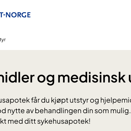
tyr
idler og medisinsk 
sapotek får du kjøpt utstyr og hjelpemi
 god nytte av behandlingen din som mulig.
akt med ditt sykehusapotek!