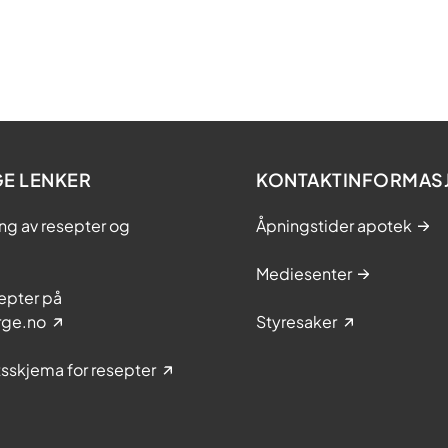
GE LENKER
KONTAKTINFORMAS
ing av resepter og
Åpningstider apotek
Mediesenter
epter på
rge.no
Styresaker
sskjema for resepter