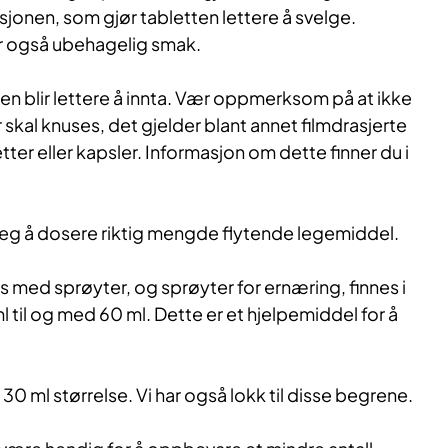
jonen, som gjør tabletten lettere å svelge.
 også ubehagelig smak.
en blir lettere å innta. Vær oppmerksom på at ikke
er skal knuses, det gjelder blant annet filmdrasjerte
ter eller kapsler. Informasjon om dette finner du i
deg å dosere riktig mengde flytende legemiddel.
s med sprøyter, og sprøyter for ernæring, finnes i
 ml til og med 60 ml. Dette er et hjelpemiddel for å
30 ml størrelse. Vi har også lokk til disse begrene.