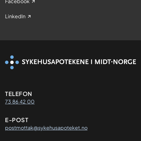
Facebook
LinkedIn
Kontaktinformasjon
TELEFON
73 86 42 00
E-POST
postmottak@sykehusapoteket.no