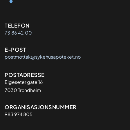
Kontaktinformasjon
TELEFON
73 86 42 00
E-POST
postmottak@sykehusapoteket.no
Adresse
POSTADRESSE
Elgeseter gate 16
7030 Trondheim
Organisasjon
ORGANISASJONSNUMMER
983 974 805