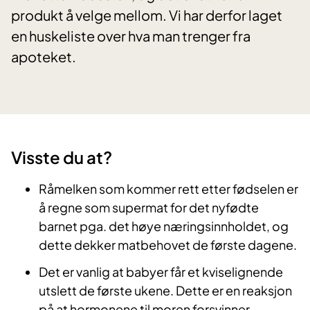
produkt å velge mellom. Vi har derfor laget
en huskeliste over hva man trenger fra
apoteket.
​Visste du at?
Råmelken som kommer rett etter fødselen er
å regne som supermat for det nyfødte
barnet pga. det høye næringsinnholdet, og
dette dekker matbehovet de første dagene.
Det er vanlig at babyer får et kviselignende
utslett de første ukene. Dette er en reaksjon
på at hormonene til moren forsvinner.