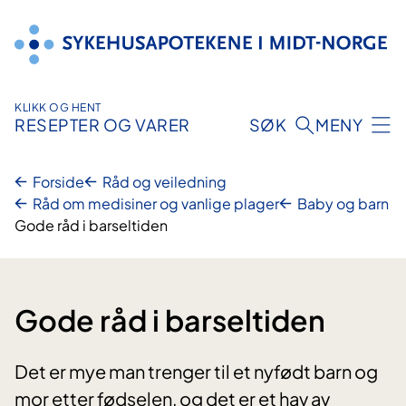
Hopp
til
innhold
KLIKK OG HENT
RESEPTER OG VARER
SØK
MENY
Forside
Råd og veiledning
Råd om medisiner og vanlige plager
Baby og barn
Gode råd i barseltiden
Gode råd i barseltiden
Det er mye man trenger til et nyfødt barn og
mor etter fødselen, og det er et hav av