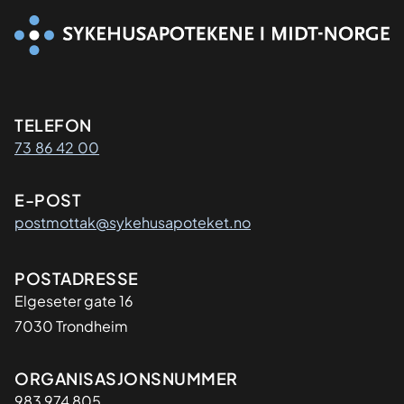
Kontaktinformasjon
TELEFON
73 86 42 00
E-POST
postmottak@sykehusapoteket.no
Adresse
POSTADRESSE
Elgeseter gate 16
7030 Trondheim
Organisasjon
ORGANISASJONSNUMMER
983 974 805