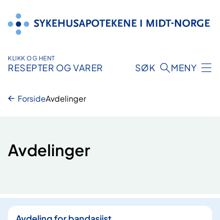
Hopp
til
innhold
KLIKK OG HENT
RESEPTER OG VARER
SØK
MENY
Forside
Avdelinger
Avdelinger
4
t
Avdeling for bandasjist